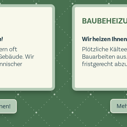
BAUBEHEIZ
n!
Wir heizen Ihnen
ern oft
Plötzliche Kält
Gebäude. Wir
Bauarbeiten aus. 
nnischer
fristgerecht abz
Meh
nen!