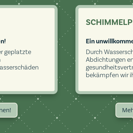
SCHIMMELP
n!
Ein unwillkomme
r geplatzte
Durch Wassersch
n
Abdichtungen ent
asserschäden
gesundheitsvert
bekämpfen wir ih
nen!
Meh